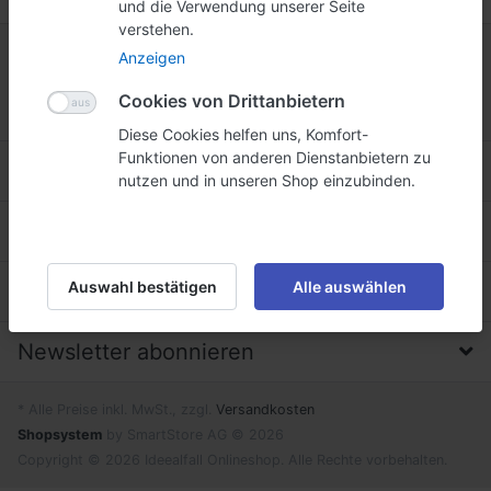
und die Verwendung unserer Seite
verstehen.
Anzeigen
Cookies von Drittanbietern
Diese Cookies helfen uns, Komfort-
Funktionen von anderen Dienstanbietern zu
Informationen
nutzen und in unseren Shop einzubinden.
Service, Versand & Zahlung
Auswahl bestätigen
Alle auswählen
Firma, Impressum & Datenschutz
Newsletter abonnieren
* Alle Preise inkl. MwSt., zzgl.
Versandkosten
Shopsystem
by SmartStore AG © 2026
Copyright © 2026 Ideealfall Onlineshop. Alle Rechte vorbehalten.