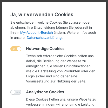
Ja, wir verwenden Cookies
5
251
Sie entscheiden, welche Cookies Sie zulassen oder
ablehnen. Ihre Entscheidung können Sie jederzeit in
Menü
Anmelden
Vergleichen
Wunschliste
Warenkorb
Ihrem
My-Account-Bereich
ändern. Weitere Infos auch
in unserer
Datenschutzerklärung
.
Desinfektionsmittel
Notwendige Cookies
Technisch erforderliche Cookies helfen uns
Desinfektionsmittel für die
Desinfektionsspender
oder
dabei, die Bedienung der Webseite zu
in einer handlichen Flasche für Unterwegs.
ermöglichen. Sie stellen Grundfunktionen,
wie die Darstellung von Produkten oder den
Zu allen
Corona Präventions Produkten
Login sicher und sind daher eine
Voraussetzung zur Nutzung der Seite.
Analytische Cookies
Diese Cookies helfen uns, unsere Website zu
verbessern, indem wir anonym die Leistung