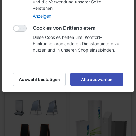
und die Verwendung unserer Seite
verstehen.
In Zusammenarbeit mit Ihnen bringen wir Ihr individuelles Design auf alle
Anzeigen
Werbemittel.
Cookies von Drittanbietern
Sie können sich auf unsere langjährigen Erfahrung im Bereich
Diese Cookies helfen uns, Komfort-
Werbetechnik
verlassen.
Funktionen von anderen Dienstanbietern zu
"Machen Sie Ihren Auftrag zum
nutzen und in unseren Shop einzubinden.
Ideealfall."
Für einen Beratungstermin oder andere Fragen dürfen Sie uns
Auswahl bestätigen
Alle auswählen
selbstverständlich
kontaktieren
.