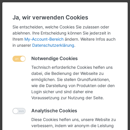
Ja, wir verwenden Cookies
5
251
Sie entscheiden, welche Cookies Sie zulassen oder
ablehnen. Ihre Entscheidung können Sie jederzeit in
Menü
Anmelden
Vergleichen
Wunschliste
Warenkorb
Ihrem
My-Account-Bereich
ändern. Weitere Infos auch
in unserer
Datenschutzerklärung
.
Ideealfall Onlineshop für
Notwendige Cookies
POS-Material
Technisch erforderliche Cookies helfen uns
dabei, die Bedienung der Webseite zu
ermöglichen. Sie stellen Grundfunktionen,
wie die Darstellung von Produkten oder den
Mit dem Namen Ideealfall stehen wir für Qualität und Individualität. So auch
Login sicher und sind daher eine
für Ihr POS-Material.
Voraussetzung zur Nutzung der Seite.
In unserem Onlineshop finden Sie eine Auswahl von
POS-Displays
und
weiteren POS-Materialien.
Analytische Cookies
Vom
Visitenkartenhalter
über
Pappaufsteller
bis
Werbetafeln
bieten wir Ihnen
Diese Cookies helfen uns, unsere Website zu
ein breites Sortiment.
verbessern, indem wir anonym die Leistung
Ebenso Stolz sind wir auf unsere grosse Auswahl an
Wettbewerbsurnen
.