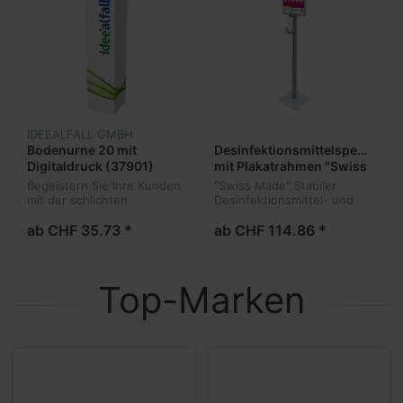
IDEEALFALL GMBH
Bodenurne 20 mit
Desinfektionsmittelspender
Digitaldruck (37901)
mit Plakatrahmen "Swiss
Made"
Begeistern Sie Ihre Kunden
"Swiss Made" Stabiler
mit der schlichten
Desinfektionsmittel- und
Bodenurne und Ihrem
Seifenspender mit
individuellen Design!
Plakatrahmen und Alu-
ab CHF 35.73 *
ab CHF 114.86 *
Standprofil sowie
Metallfussplatte
Top-Marken