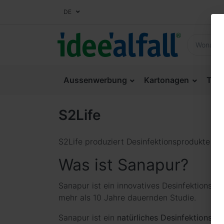
DE
Aussenwerbung
Kartonagen
Thek
S2Life
S2Life produziert Desinfektionsprodukte mi
Was ist Sanapur?
Sanapur ist ein innovatives Desinfektionsmit
mehr als 10 Jahre dauernden Studie.
Sanapur ist ein
natürliches Desinfektionsmi