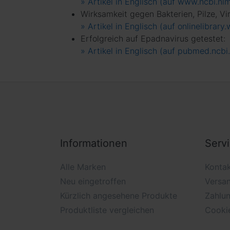
» Artikel in Englisch (auf www.ncbi.nlm
Wirksamkeit gegen Bakterien, Pilze, Vi
» Artikel in Englisch (auf onlinelibrary
Erfolgreich auf Epadnavirus getestet:
» Artikel in Englisch (auf pubmed.ncbi
Informationen
Serv
Alle Marken
Konta
Neu eingetroffen
Versa
Kürzlich angesehene Produkte
Zahlu
Produktliste vergleichen
Cooki