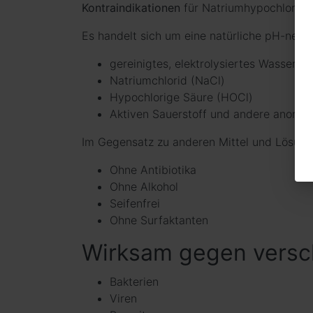
Kontraindikationen
für Natriumhypochlorit:
Es handelt sich um eine natürliche pH-neutra
gereinigtes, elektrolysiertes Wasser
Natriumchlorid (NaCl)
Hypochlorige Säure (HOCl)
Aktiven Sauerstoff und andere anorga
Im Gegensatz zu anderen Mittel und Lösun
Ohne Antibiotika
Ohne Alkohol
Seifenfrei
Ohne Surfaktanten
Wirksam gegen versc
Bakterien
Viren