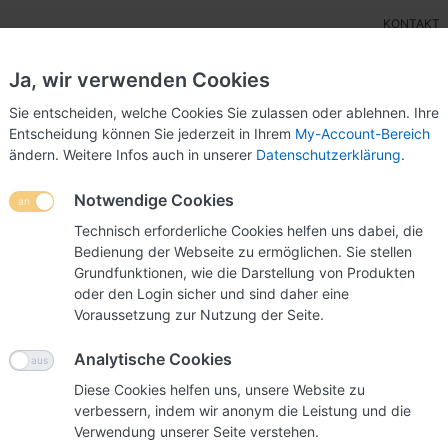
KONTAKT
Ja, wir verwenden Cookies
Sie entscheiden, welche Cookies Sie zulassen oder ablehnen. Ihre
Entscheidung können Sie jederzeit in Ihrem
My-Account-Bereich
ändern. Weitere Infos auch in unserer
Datenschutzerklärung
.
ensteller
Wettbewerbsurnen
POS-Display
Mes
Notwendige Cookies
Technisch erforderliche Cookies helfen uns dabei, die
Bedienung der Webseite zu ermöglichen. Sie stellen
Grundfunktionen, wie die Darstellung von Produkten
t unterschiedlichen Eigenschaften und verschiedenen Marke
oder den Login sicher und sind daher eine
Voraussetzung zur Nutzung der Seite.
Analytische Cookies
tel, das Viren und Bakterien auf völlig natürliche Weise elim
Diese Cookies helfen uns, unsere Website zu
verbessern, indem wir anonym die Leistung und die
Verwendung unserer Seite verstehen.
ttel
mit
neutralem pH-Wert
. Sanapur ist im Kontakt mit der