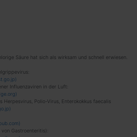
orige Säure hat sich als wirksam und schnell erwiesen.
lgrippevirus:
t.go.jp)
er Influenzaviren in der Luft:
dge.org)
s Herpesvirus, Polio-Virus, Enterokokkus faecalis
o.jp)
epub.com)
von Gastroenteritis):