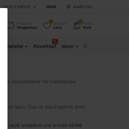
HILFE & SERVICE
NEWS
ANMELDEN
5
251
Produkte
Wunsch
Waren
Vergleichen
Liste
Korb
%
sematerial
Abverkauf
Ideen
Gesundheitsprävent
n für verschiedene Vertriebskanäle.
inieren kann. Dies ist das Ergebnis einer
 Haut
nicht schädlich
und enthält
KEINE