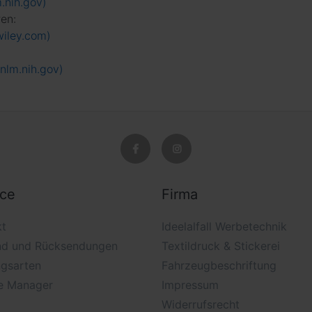
.nih.gov)
ren:
.wiley.com)
.nlm.nih.gov)
ice
Firma
kt
Ideelalfall Werbetechnik
nd und Rücksendungen
Textildruck & Stickerei
ngsarten
Fahrzeugbeschriftung
e Manager
Impressum
Widerrufsrecht