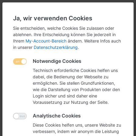
Ja, wir verwenden Cookies
5
251
Sie entscheiden, welche Cookies Sie zulassen oder
ablehnen. Ihre Entscheidung können Sie jederzeit in
Menü
Anmelden
Vergleichen
Wunschliste
Warenkorb
Ihrem
My-Account-Bereich
ändern. Weitere Infos auch
in unserer
Datenschutzerklärung
.
Weitere Grössen
Notwendige Cookies
1-11
von
11
Technisch erforderliche Cookies helfen uns
dabei, die Bedienung der Webseite zu
Diverse Klapprahmengrössen ausserhalb der DIN A
ermöglichen. Sie stellen Grundfunktionen,
Formate.
wie die Darstellung von Produkten oder den
Login sicher und sind daher eine
Voraussetzung zur Nutzung der Seite.
Filtern
Sortieren
Analytische Cookies
Diese Cookies helfen uns, unsere Website zu
verbessern, indem wir anonym die Leistung