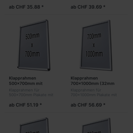
32mm Profil
32mm Profil und
abgerundeten Ecken
ab CHF 35.88 *
ab CHF 39.69 *
Klapprahmen
Klapprahmen
500x700mm mit
700x1000mm (32mm
Sicherheitsverschluss
Profil eckig)
Klapprahmen für
Klapprahmen für
(32mm Profil)
500x700mm Plakate mit
700x1000mm Plakate mit
32mm Sicherheitsprofil und
32mm Profil
abgerundeten Ecken
ab CHF 51.19 *
ab CHF 56.69 *