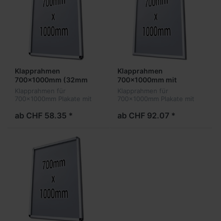
Klapprahmen
Klapprahmen
700x1000mm (32mm
700x1000mm mit
Profil)
Sicherheitsverschluss
Klapprahmen für
Klapprahmen für
(32mm Profil)
700x1000mm Plakate mit
700x1000mm Plakate mit
32mm Profil und
32mm Sicherheitsprofil
abgerundeten Ecken
ab CHF 58.35 *
ab CHF 92.07 *