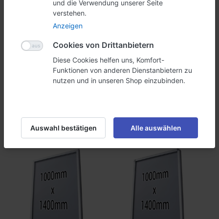
und die Verwendung unserer Seite
verstehen.
Anzeigen
Cookies von Drittanbietern
Diese Cookies helfen uns, Komfort-
Funktionen von anderen Dienstanbietern zu
nutzen und in unseren Shop einzubinden.
Klapprahmen
Klapprahmen
1000x1400mm (32mm
1000x1400mm (32mm
Profil eckig)
Profil)
Klapprahmen für
Klapprahmen für
1000x1400mm Plakate mit
1000x1400mm Plakate mit
32mm Profil
32mm Profil und
abgerundeten Ecken
ab CHF 115.89 *
ab CHF 118.07 *
Auswahl bestätigen
Alle auswählen