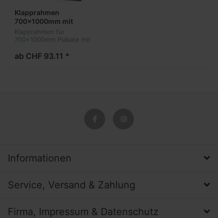
Klapprahmen
700x1000mm mit
Sicherheitsverschluss
Klapprahmen für
(32mm Profil)
700x1000mm Plakate mit
32mm Sicherheitsprofil und
abgerundeten Ecken
ab CHF 93.11 *
Informationen
Service, Versand & Zahlung
Firma, Impressum & Datenschutz