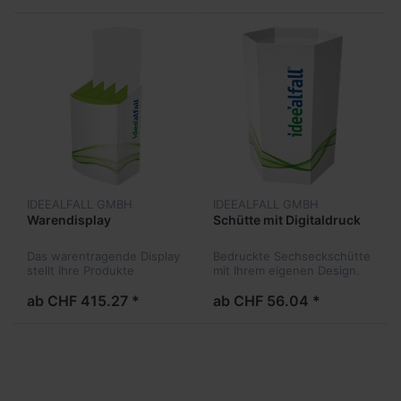
IDEEALFALL GMBH
IDEEALFALL GMBH
Warendisplay
Schütte mit Digitaldruck
Das warentragende Display
Bedruckte Sechseckschütte
stellt Ihre Produkte
mit Ihrem eigenen Design.
hervorragend zur Schau.
Gestalten Sie Ihre
Warenschütte passend zu
ab CHF 415.27 *
ab CHF 56.04 *
Ihren Produkten.