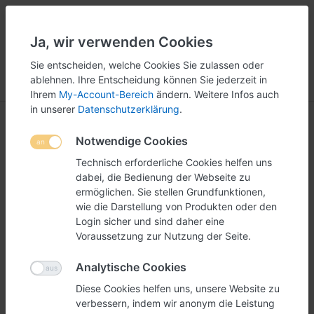
Ja, wir verwenden Cookies
5
251
Sie entscheiden, welche Cookies Sie zulassen oder
ablehnen. Ihre Entscheidung können Sie jederzeit in
Menü
Anmelden
Vergleichen
Wunschliste
Warenkorb
Ihrem
My-Account-Bereich
ändern. Weitere Infos auch
in unserer
Datenschutzerklärung
.
Verkaufsdisplays
Notwendige Cookies
1-4
von
4
Technisch erforderliche Cookies helfen uns
dabei, die Bedienung der Webseite zu
Unsere Verkaufsdisplays zur Produktpräsentation sind
ermöglichen. Sie stellen Grundfunktionen,
ideal um Ihre Produkte gekonnt in Szene zu setzen. Die
wie die Darstellung von Produkten oder den
grossen Flächen können nach belieben Gestaltet
Login sicher und sind daher eine
Voraussetzung zur Nutzung der Seite.
werden und dienen somit hervorragend für die
Promotion der jeweiligen Produkte im Verkauf.
Analytische Cookies
Sie möchten einem
individuelles Verkaufsdisplay
für
Diese Cookies helfen uns, unsere Website zu
Ihre Produkte?
Fragen Sie uns an, gerne sind wir Ihnen
verbessern, indem wir anonym die Leistung