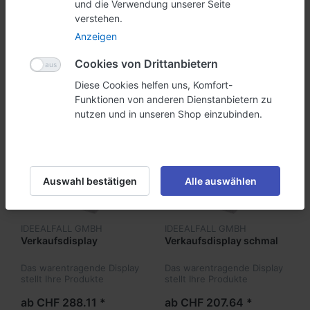
dabei behilflich.
und die Verwendung unserer Seite
verstehen.
Anzeigen
Filtern
Sortieren
Cookies von Drittanbietern
Diese Cookies helfen uns, Komfort-
Funktionen von anderen Dienstanbietern zu
nutzen und in unseren Shop einzubinden.
Auswahl bestätigen
Alle auswählen
IDEEALFALL GMBH
IDEEALFALL GMBH
Verkaufsdisplay
Verkaufsdisplay schmal
Das warentragende Display
Das warentragende Display
stellt Ihre Produkte
stellt Ihre Produkte
hervorragend zur Schau.
hervorragend zur Schau.
ab CHF 288.11 *
ab CHF 207.64 *