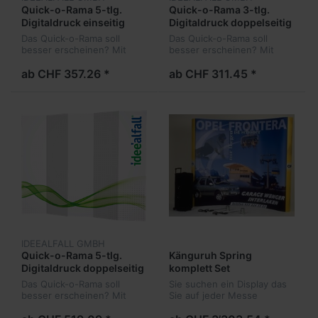
Quick-o-Rama 5-tlg.
Quick-o-Rama 3-tlg.
Digitaldruck einseitig
Digitaldruck doppelseitig
Das Quick-o-Rama soll
Das Quick-o-Rama soll
besser erscheinen? Mit
besser erscheinen? Mit
unserem 4/0-Farb Digital-
unserem 4/0-Farb Digital-
UV-Direktdruck können Sie
UV-Direktdruck können Sie
ab CHF 357.26 *
ab CHF 311.45 *
es nach Ihren Vorstellungen
es nach Ihren Vorstellungen
bedrucken lassen.
bedrucken lassen.
IDEEALFALL GMBH
Quick-o-Rama 5-tlg.
Känguruh Spring
Digitaldruck doppelseitig
komplett Set
Das Quick-o-Rama soll
Sie suchen ein Display das
besser erscheinen? Mit
Sie auf jeder Messe
unserem 4/0-Farb Digital-
aufstellen können und
UV-Direktdruck können Sie
trotzt kleinem