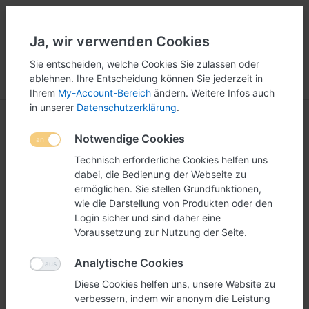
Ja, wir verwenden Cookies
5
251
Sie entscheiden, welche Cookies Sie zulassen oder
ablehnen. Ihre Entscheidung können Sie jederzeit in
Menü
Anmelden
Vergleichen
Wunschliste
Warenkorb
Ihrem
My-Account-Bereich
ändern. Weitere Infos auch
in unserer
Datenschutzerklärung
.
Grossdisplays
Notwendige Cookies
1-6
von
6
Technisch erforderliche Cookies helfen uns
dabei, die Bedienung der Webseite zu
ermöglichen. Sie stellen Grundfunktionen,
Filtern
Sortieren
wie die Darstellung von Produkten oder den
Login sicher und sind daher eine
Voraussetzung zur Nutzung der Seite.
Analytische Cookies
Diese Cookies helfen uns, unsere Website zu
verbessern, indem wir anonym die Leistung