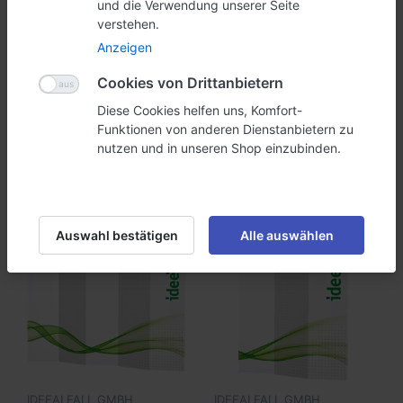
und die Verwendung unserer Seite
verstehen.
Anzeigen
Cookies von Drittanbietern
IDEEALFALL GMBH
Light Box LED-
Quick-o-Rama 3-tlg.
Diese Cookies helfen uns, Komfort-
Textilspannrahmen
Digitaldruck einseitig
Funktionen von anderen Dienstanbietern zu
(100x250cm)
Eleganter
Das Quick-o-Rama soll
nutzen und in unseren Shop einzubinden.
Textilspannrahmen, der von
besser erscheinen? Mit
innen mit LED beleuchtet
unserem 4/0-Farb Digital-
wird.
UV-Direktdruck können Sie
CHF 535.10 *
ab CHF 181.99 *
es nach Ihren Vorstellungen
bedrucken lassen.
Auswahl bestätigen
Alle auswählen
IDEEALFALL GMBH
IDEEALFALL GMBH