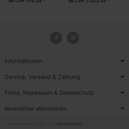
ab CHF 519.09 *
ab CHF 3’303.54 *
es nach Ihren Vorstellungen
Anschaffungspreis einen
bedrucken lassen.
grossen Wirkungsgrad
haben. Stabiles Display-
Syst...
Informationen
Service, Versand & Zahlung
Firma, Impressum & Datenschutz
Newsletter abonnieren
* Alle Preise inkl. MwSt., zzgl.
Versandkosten