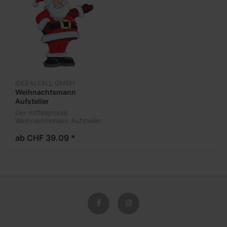
IDEEALFALL GMBH
Weihnachtsmann
Aufsteller
Der mittelgrosse
Weihnachtsmann Aufsteller
ist aus 3,2 mm dickem
Wellkarton und kann mit
ab CHF 39.09 *
Ihrem Logo bis zu einer
Höhe von 1440 mm
bedruckt werden.