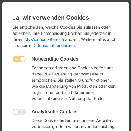
Ja, wir verwenden Cookies
5
251
Sie entscheiden, welche Cookies Sie zulassen oder
ablehnen. Ihre Entscheidung können Sie jederzeit in
Menü
Anmelden
Vergleichen
Wunschliste
Warenkorb
Ihrem
My-Account-Bereich
ändern. Weitere Infos auch
in unserer
Datenschutzerklärung
.
Lebensgrosse Figuren
Notwendige Cookies
1-3
von
3
Technisch erforderliche Cookies helfen uns
dabei, die Bedienung der Webseite zu
Möchten Sie eine Figur in Lebensgrösse in Ihrem
ermöglichen. Sie stellen Grundfunktionen,
Ladengeschäft, Messestand oder am nächsten
wie die Darstellung von Produkten oder den
Geburtstag aufstellen? Mit lebensgrossen Figuren
Login sicher und sind daher eine
Voraussetzung zur Nutzung der Seite.
können Sie Ihre Wunschfigur von uns produzieren
lassen. Auf Ihren Wunsch stellen wir die Figur auch aus
Analytische Cookies
einem von Ihnen gelieferten Foto frei.
Diese Cookies helfen uns, unsere Website zu
verbessern, indem wir anonym die Leistung
Filtern
Sortieren