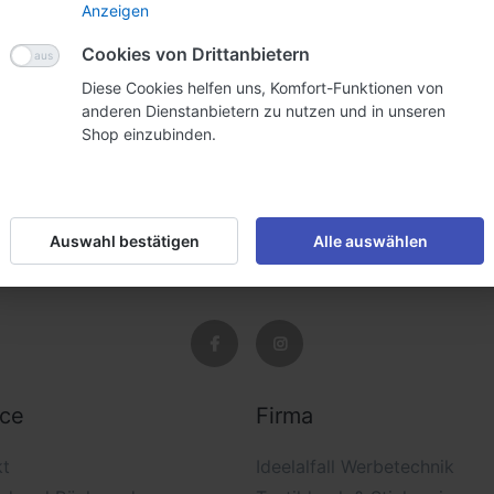
Anzeigen
anrufen und unzähligen E-Mails gelungen, Produkte zu
Cookies von Drittanbietern
Diese Cookies helfen uns, Komfort-Funktionen von
biz/praevention
vorbei. Neben den bewährten Werbemitt
anderen Dienstanbietern zu nutzen und in unseren
spender – mit oder ohne Desinfektionsmittel, Spucks
Shop einzubinden.
Auswahl bestätigen
Alle auswählen
ice
Firma
kt
Ideelalfall Werbetechnik