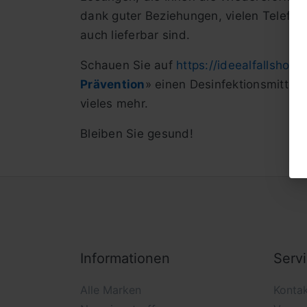
dank guter Beziehungen, vielen Telefon
auch lieferbar sind.
Schauen Sie auf
https://ideealfallshop.
Prävention
» einen Desinfektionsmittel
vieles mehr.
Bleiben Sie gesund!
Informationen
Serv
Alle Marken
Konta