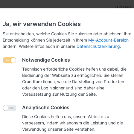
KONTAKT
Ja, wir verwenden Cookies
Sie entscheiden, welche Cookies Sie zulassen oder ablehnen. Ihre
Entscheidung können Sie jederzeit in Ihrem
My-Account-Bereich
ändern. Weitere Infos auch in unserer
Datenschutzerklärung
.
ensteller
Wettbewerbsurnen
POS-Display
Mes
Notwendige Cookies
Technisch erforderliche Cookies helfen uns dabei, die
Bedienung der Webseite zu ermöglichen. Sie stellen
ten Nachrichten
Grundfunktionen, wie die Darstellung von Produkten
oder den Login sicher und sind daher eine
Voraussetzung zur Nutzung der Seite.
m Kopf und nichts ist mehr so, wie es war.
Analytische Cookies
rung der Massnahme auf den 26. April in Aussicht geste
Diese Cookies helfen uns, unsere Website zu
verbessern, indem wir anonym die Leistung und die
hr Partner uns engagiert, um für Sie Lösungen zu finde
Verwendung unserer Seite verstehen.
g und die Einhaltung der Abstands- und Hygienevorsch