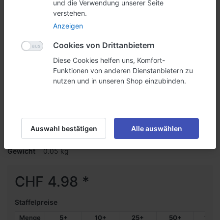
und die Verwendung unserer Seite
verstehen.
Anzeigen
Cookies von Drittanbietern
Diese Cookies helfen uns, Komfort-
Funktionen von anderen Dienstanbietern zu
nutzen und in unseren Shop einzubinden.
Infosteller A7-quer senkrecht
Senkrechter Infosteller aus Acrylglas im A7 Querformat
Geben Sie die erste Bewertung ab
Auswahl bestätigen
Alle auswählen
Art.-Nr.
03JD3068
Gewicht
0.05 kg
CHF 4.98 *
Staffelpreise
Menge
5+
10+
25+
50+
100