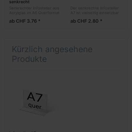
senkrecht
Senkrechter Infosteller aus
Der senkrechte Infosteller
Acrylglas im A6 Querformat
A7 ist vielseitig einsetzbar
und stellt das Medium Ihrer
ab CHF 3.76 *
ab CHF 2.80 *
Wahl perfekt dar.
Kürzlich angesehene
Produkte