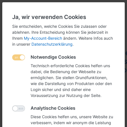
Ja, wir verwenden Cookies
5
251
Sie entscheiden, welche Cookies Sie zulassen oder
ablehnen. Ihre Entscheidung können Sie jederzeit in
Menü
Anmelden
Vergleichen
Wunschliste
Warenkorb
Ihrem
My-Account-Bereich
ändern. Weitere Infos auch
in unserer
Datenschutzerklärung
.
Produktbewertungen
Klapprahme
Notwendige Cookies
für
Sicherheit
Technisch erforderliche Cookies helfen uns
(32mm Prof
dabei, die Bedienung der Webseite zu
ermöglichen. Sie stellen Grundfunktionen,
wie die Darstellung von Produkten oder den
Nur registrierte Benutzer können eine
Login sicher und sind daher eine
Bewertung verfassen.
Voraussetzung zur Nutzung der Seite.
Analytische Cookies
Diese Cookies helfen uns, unsere Website zu
Ihre Bewertung?
verbessern, indem wir anonym die Leistung