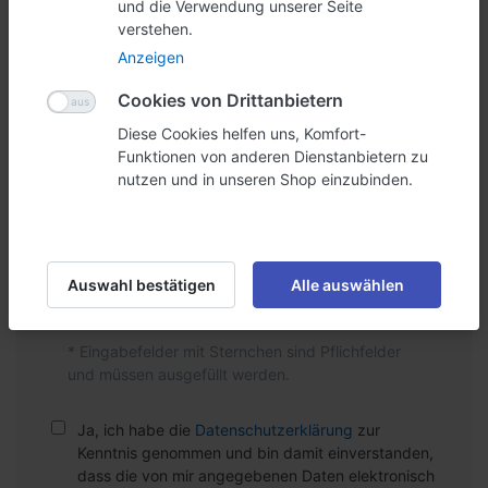
und die Verwendung unserer Seite
verstehen.
Anzeigen
Titel Ihrer Bewertung
Cookies von Drittanbietern
Diese Cookies helfen uns, Komfort-
Funktionen von anderen Dienstanbietern zu
nutzen und in unseren Shop einzubinden.
Ihre Meinung zum Produkt
Auswahl bestätigen
Alle auswählen
* Eingabefelder mit Sternchen sind Pflichfelder
und müssen ausgefüllt werden.
Ja, ich habe die
Datenschutzerklärung
zur
Kenntnis genommen und bin damit einverstanden,
dass die von mir angegebenen Daten elektronisch