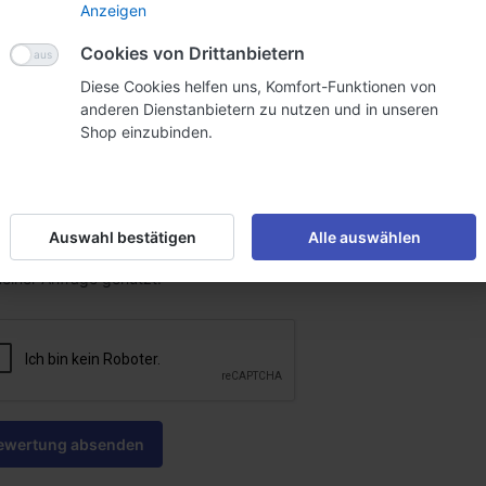
Anzeigen
Cookies von Drittanbietern
Diese Cookies helfen uns, Komfort-Funktionen von
anderen Dienstanbietern zu nutzen und in unseren
Shop einzubinden.
ingabefelder mit Sternchen sind Pflichfelder und müssen ausgefüllt 
a, ich habe die
Datenschutzerklärung
zur Kenntnis genommen und bin
Auswahl bestätigen
Alle auswählen
ngegebenen Daten elektronisch erhoben und gespeichert werden. M
einer Anfrage genutzt.
ewertung absenden