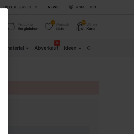
HILFE & SERVICE
NEWS
ANMELDEN
5
251
Produkte
Wunsch
Waren
Vergleichen
Liste
Korb
%
sematerial
Abverkauf
Ideen
Gesundheitsprävent