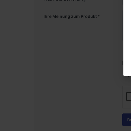
Ihre Meinung zum Produkt
* E
J
a
m
B