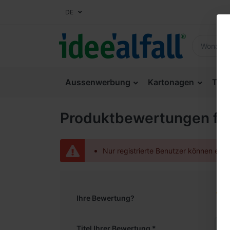
DE
Aussenwerbung
Kartonagen
Thek
Produktbewertungen fü
Nur registrierte Benutzer können ein
Ihre Bewertung?
Titel Ihrer Bewertung