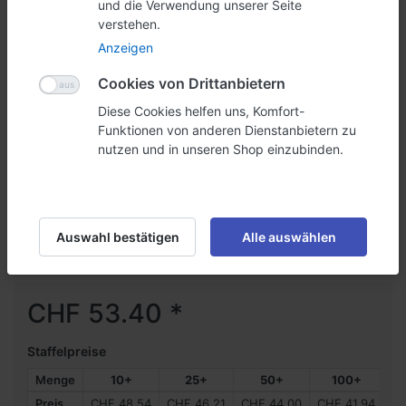
und die Verwendung unserer Seite
verstehen.
Anzeigen
Cookies von Drittanbietern
Diese Cookies helfen uns, Komfort-
Funktionen von anderen Dienstanbietern zu
nutzen und in unseren Shop einzubinden.
Tischplatte granit-design
Die Tischplatte in sechseckiger Form rundet die
Sechseckschütte ab und ist sehr simpel zum aufstecken
konzipiert. Sie ist dank mehrlagiger Kartonage sehr robust.
Auswahl bestätigen
Alle auswählen
Art.-Nr.
0303827
CHF 53.40 *
Staffelpreise
Menge
10+
25+
50+
100+
Preis
CHF 48.54
CHF 46.21
CHF 44.00
CHF 41.94