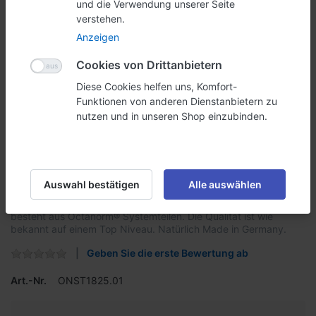
und die Verwendung unserer Seite
verstehen.
Anzeigen
Cookies von Drittanbietern
Diese Cookies helfen uns, Komfort-
Funktionen von anderen Dienstanbietern zu
nutzen und in unseren Shop einzubinden.
Trennwand ST 1825.01
Auswahl bestätigen
Alle auswählen
Mobile und faltbare Raumtrennwand. Diese Wand ist einfach
aufzubauen und dank den Rollen leicht verschiebbar. Die Wand
besteht aus Octanorm® Systemteilen. Die Qualität ist wie
bekannt auf einem Top Niveau. Natürlich Made in Germany.
Geben Sie die erste Bewertung ab
Art.-Nr.
ONST1825.01