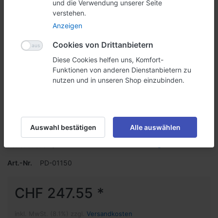
und die Verwendung unserer Seite
verstehen.
Anzeigen
Cookies von Drittanbietern
Diese Cookies helfen uns, Komfort-
Funktionen von anderen Dienstanbietern zu
nutzen und in unseren Shop einzubinden.
Vario D7 Säulendisplay
Beleuchtung (VA7700)
Beleuchtung für VA7500, 230V/58W Abbildung entspricht
Auswahl bestätigen
Alle auswählen
komplettem SET!
Geben Sie die erste Bewertung ab
Art.-Nr.
PD-01150
CHF 247.55 *
inkl. MwSt. (8.1%) zzgl.
Versandkosten