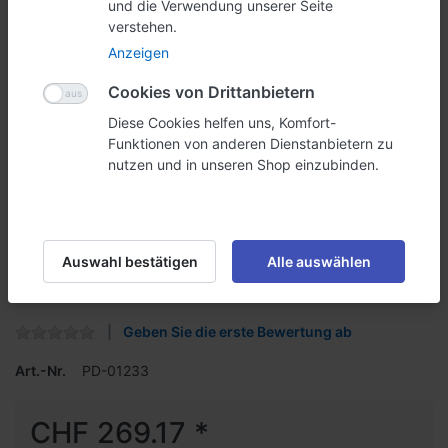
und die Verwendung unserer Seite
verstehen.
Anzeigen
Cookies von Drittanbietern
Diese Cookies helfen uns, Komfort-
Funktionen von anderen Dienstanbietern zu
nutzen und in unseren Shop einzubinden.
Forextafel 1000mm x
2000mm x 3mm
Vollflächen Werbung für jeden. Sie wollen sich zur Wahl als
Auswahl bestätigen
Alle auswählen
Gemeinderat stellen? Dann nichts wie los. Sie suchen
Werbetafeln oder einfach geniale Werbeplätze? Dann benötigen
Sie Werbetafeln wie Sie sie hier entdeckt haben.
Geben Sie die erste Bewertung ab
Art.-Nr.
PD-01233
CHF 269.17 *