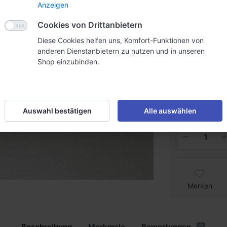
Anzeigen
CHF 2.
Cookies von Drittanbietern
Diese Cookies helfen uns, Komfort-Funktionen von
Staffelpreise
anderen Dienstanbietern zu nutzen und in unseren
Shop einzubinden.
Menge
5
Preis
CHF 
inkl. MwSt. (8.1
Auswahl bestätigen
Alle auswählen
Lieferzeit:
s
Merken
Beschreibung
Merkmale
Bewertungen
0