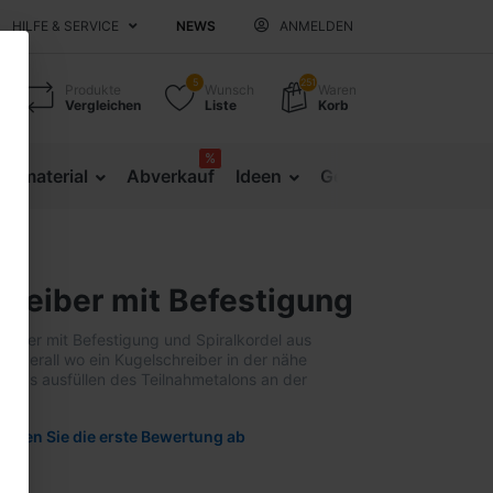
HILFE & SERVICE
NEWS
ANMELDEN
5
251
Produkte
Wunsch
Waren
Vergleichen
Liste
Korb
%
sematerial
Abverkauf
Ideen
Gesundheitsprävent
hreiber mit Befestigung
reiber mit Befestigung und Spiralkordel aus
t überall wo ein Kugelschreiber in der nähe
B. das ausfüllen des Teilnahmetalons an der
.
Geben Sie die erste Bewertung ab
01