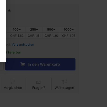
16 *
0+
100+
250+
500+
1000+
1.73
CHF 1.62
CHF 1.51
CHF 1.30
CHF 1.08
%) zzgl.
Versandkosten
ofort lieferbar
In den Warenkorb
Vergleichen
Fragen?
Weitersagen