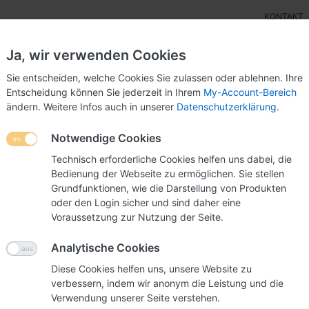
KONTAKT
Ja, wir verwenden Cookies
Sie entscheiden, welche Cookies Sie zulassen oder ablehnen. Ihre
Entscheidung können Sie jederzeit in Ihrem
My-Account-Bereich
ändern. Weitere Infos auch in unserer
Datenschutzerklärung
.
ensteller
Wettbewerbsurnen
POS-Display
Mes
Notwendige Cookies
Technisch erforderliche Cookies helfen uns dabei, die
Bedienung der Webseite zu ermöglichen. Sie stellen
Kugelsc
Grundfunktionen, wie die Darstellung von Produkten
oder den Login sicher und sind daher eine
Weisser Kugelsch
Voraussetzung zur Nutzung der Seite.
Kunstoff, geeigne
benötigt wird. z.
Analytische Cookies
Wettbewerbsurne
Diese Cookies helfen uns, unsere Website zu
verbessern, indem wir anonym die Leistung und die
Verwendung unserer Seite verstehen.
Art.-Nr.
030KS