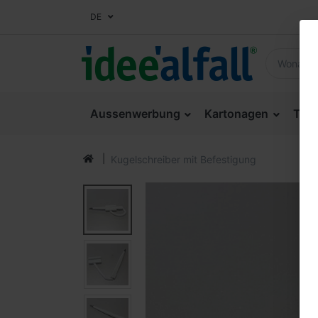
DE
Aussenwerbung
Kartonagen
Thek
Kugelschreiber mit Befestigung