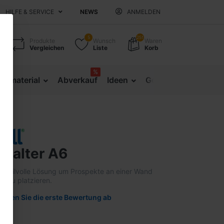
HILFE & SERVICE
NEWS
ANMELDEN
5
251
Produkte
Wunsch
Waren
Vergleichen
Liste
Korb
%
sematerial
Abverkauf
Ideen
Gesundheitsprävent
thalter A6
nd stilvolle Lösung um Prospekte an einer Wand
y zu platzieren.
Geben Sie die erste Bewertung ab
02