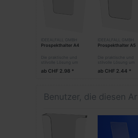
IDEEALFALL GMBH
IDEEALFALL GMBH
Prospekthalter A4
Prospekthalter A5
Die praktische und
Die praktische und
stilvolle Lösung um
stilvolle Lösung um
Prospekte an einer
Prospekte an einer
ab CHF 2.98 *
ab CHF 2.44 *
Wand oder einem
Wand oder einem
Display zu platzieren.
Display zu platzieren
Benutzer, die diesen A