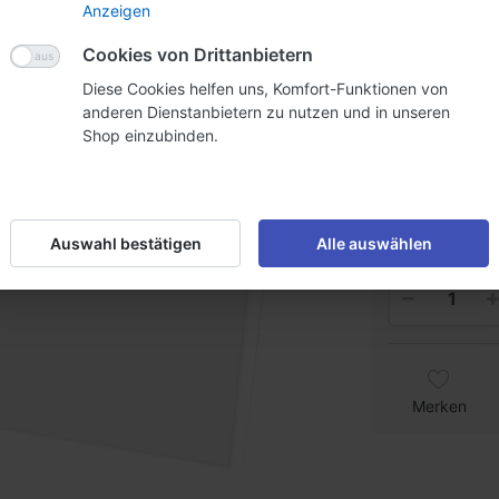
Anzeigen
CHF 2.
Cookies von Drittanbietern
Diese Cookies helfen uns, Komfort-Funktionen von
Staffelpreise
anderen Dienstanbietern zu nutzen und in unseren
Shop einzubinden.
Menge
5
Preis
CHF 
inkl. MwSt. (8.1
Lieferzeit:
2
Auswahl bestätigen
Alle auswählen
Merken