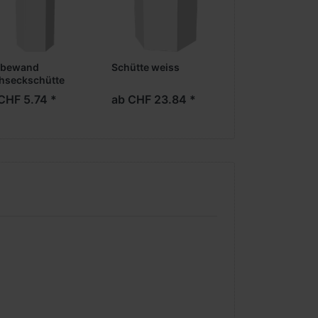
rbewand
Schütte weiss
Urneneinsatz f
hseckschütte
Schütte
CHF 5.74 *
ab CHF 23.84 *
ab CHF 3.55 