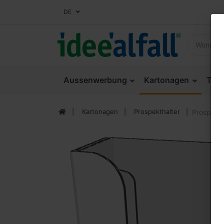
DE
Aussenwerbung
Kartonagen
Thek
Kartonagen
Prospekthalter
Prospekth