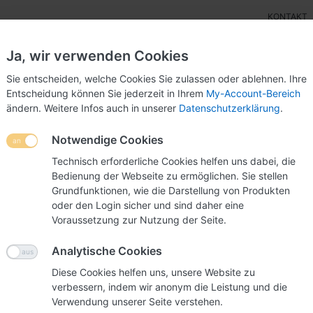
KONTAKT
Ja, wir verwenden Cookies
Sie entscheiden, welche Cookies Sie zulassen oder ablehnen. Ihre
Entscheidung können Sie jederzeit in Ihrem
My-Account-Bereich
ändern. Weitere Infos auch in unserer
Datenschutzerklärung
.
ensteller
Wettbewerbsurnen
POS-Display
Mes
Notwendige Cookies
alter A6
Technisch erforderliche Cookies helfen uns dabei, die
Bedienung der Webseite zu ermöglichen. Sie stellen
Grundfunktionen, wie die Darstellung von Produkten
oder den Login sicher und sind daher eine
Prospek
Voraussetzung zur Nutzung der Seite.
Die praktische u
Analytische Cookies
oder einem Displa
Diese Cookies helfen uns, unsere Website zu
verbessern, indem wir anonym die Leistung und die
Verwendung unserer Seite verstehen.
Art.-Nr.
03035