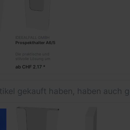
IDEEALFALL GMBH
Prospekthalter A6/5
Die praktische und
stilvolle Lösung um
Prospekte an einer
ab CHF 2.17 *
Wand oder einem
.
Display zu platzieren.
rtikel gekauft haben, haben auch 