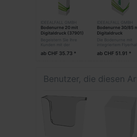
IDEEALFALL GMBH
IDEEALFALL GMBH
Bodenurne 20 mit
Bodenurne 30/85 m
Digitaldruck (37901)
Digitaldruck
Begeistern Sie Ihre
Die Bodenurne mit
Kunden mit der
integriertem Flyerhal
schlichten Bodenurne
und Ihrem persönlic
ab CHF 35.73 *
ab CHF 51.91 *
und Ihrem individuellen
Design bietet Ihnen
Design!
eine perfekte Promo
und garantiert Ihrem
Wettbewerb die voll
Aufme...
Benutzer, die diesen A