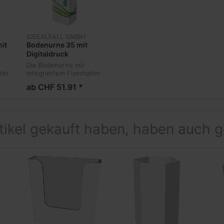
IDEEALFALL GMBH
it
Bodenurne 35 mit
Digitaldruck
Die Bodenurne mit
ter
integriertem Flyerhalter
hem
und Ihrem persönlichem
ab CHF 51.91 *
Design, bietet Ihnen
tion
eine perfekte Promotion
und garantiert Ihrem
e
Wettbewerb die volle
Aufm...
rtikel gekauft haben, haben auch 