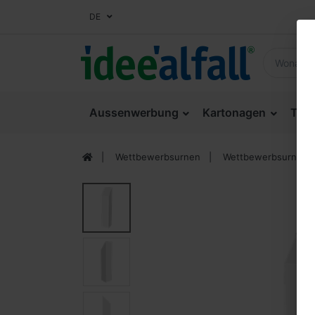
DE
Aussenwerbung
Kartonagen
Thek
Wettbewerbsurnen
Wettbewerbsurnen a