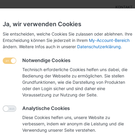
KONTAKT
Ja, wir verwenden Cookies
Sie entscheiden, welche Cookies Sie zulassen oder ablehnen. Ihre
Entscheidung können Sie jederzeit in Ihrem
My-Account-Bereich
ändern. Weitere Infos auch in unserer
Datenschutzerklärung
.
ensteller
Wettbewerbsurnen
POS-Display
Mes
Notwendige Cookies
us Kartonagen
Bodenurnen
Bodenurne 20 (3790)
Technisch erforderliche Cookies helfen uns dabei, die
Bedienung der Webseite zu ermöglichen. Sie stellen
Grundfunktionen, wie die Darstellung von Produkten
oder den Login sicher und sind daher eine
Bodenur
Voraussetzung zur Nutzung der Seite.
Begeistern Sie I
Analytische Cookies
Urne.
Diese Cookies helfen uns, unsere Website zu
verbessern, indem wir anonym die Leistung und die
Verwendung unserer Seite verstehen.
Art.-Nr.
03037