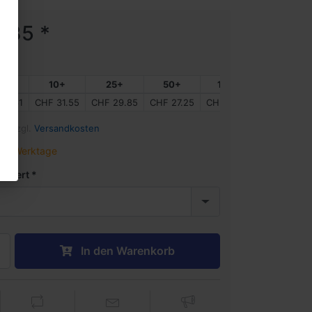
.35 *
5+
10+
25+
50+
100+
250+
37.61
CHF 31.55
CHF 29.85
CHF 27.25
CHF 22.79
CHF 21.58
%) zzgl.
Versandkosten
-5 Werktage
egriert
In den Warenkorb