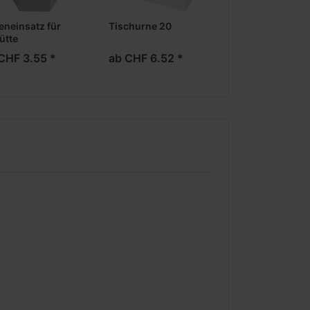
eneinsatz für
Tischurne 20
Tischurne 21 m
ütte
CHF 3.55 *
ab CHF 6.52 *
ab CHF 4.89 