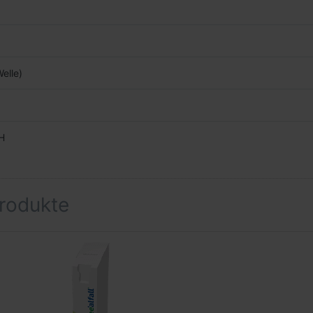
elle)
bH
rodukte