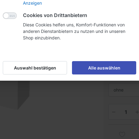
Anzeigen
CHF 43
Cookies von Drittanbietern
Diese Cookies helfen uns, Komfort-Funktionen von
Staffelpreise
anderen Dienstanbietern zu nutzen und in unseren
Shop einzubinden.
Menge
Preis
CHF 
inkl. MwSt. (8.1
Lieferzeit:
2
Auswahl bestätigen
Alle auswählen
Flyerhalter int
ohne