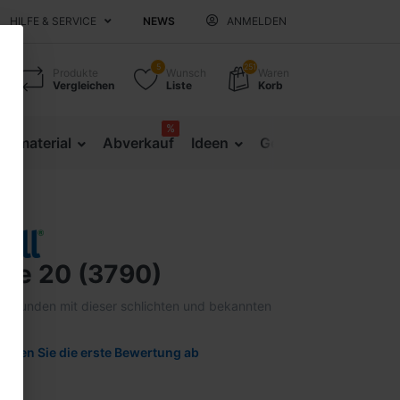
HILFE & SERVICE
NEWS
ANMELDEN
5
251
Produkte
Wunsch
Waren
Vergleichen
Liste
Korb
%
sematerial
Abverkauf
Ideen
Gesundheitsprävent
ne 20 (3790)
hre Kunden mit dieser schlichten und bekannten
Geben Sie die erste Bewertung ab
90