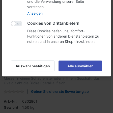
und die Verwendung unserer Seite
verstehen.
Anzeigen
Cookies von Drittanbietern
Diese Cookies helfen uns, Komfort-
Funktionen von anderen Dienstanbietern zu
nutzen und in unseren Shop einzubinden.
Ovalo 450x1370 mm
Auswahl bestätigen
Alle auswählen
Sie möchten mit Ihrer Werbung auffallen? Dann ist ein Ovalo mit
Ihrer persönlichen Gestaltung genau das Richtige! An einer
Messe, in einem Schaufenster oder in Ihrem Geschäft, das
Ovalo zieht die Blicke überall auf sich.
Geben Sie die erste Bewertung ab
Art.-Nr.
0302801
Gewicht
1.50 kg