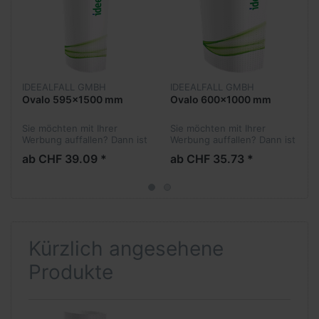
IDEEALFALL GMBH
IDEEALFALL GMBH
Ovalo 595x1500 mm
Ovalo 600x1000 mm
Sie möchten mit Ihrer
Sie möchten mit Ihrer
Werbung auffallen? Dann ist
Werbung auffallen? Dann ist
ein Ovalo mit Ihrer
ein Ovalo mit Ihrer
ab CHF 39.09 *
ab CHF 35.73 *
persönlichen Gestaltung
persönlichen Gestaltung
genau das Richtige! An
genau das Richtige! An
einer Messe, in einem
einer Messe, in einem
Schaufenster oder...
Schaufenster oder...
Kürzlich angesehene
Produkte