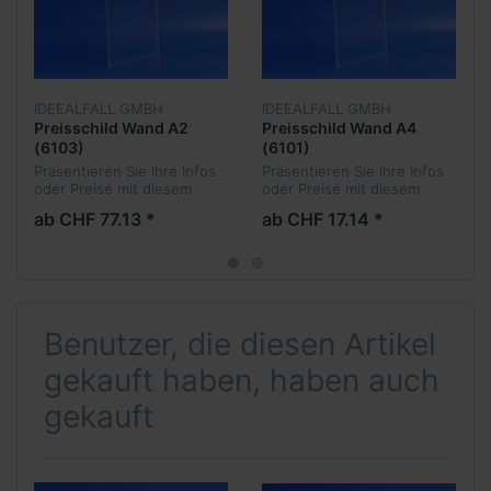
IDEEALFALL GMBH
IDEEALFALL GMBH
Preisschild Wand A2
Preisschild Wand A4
(6103)
(6101)
Präsentieren Sie Ihre Infos
Präsentieren Sie Ihre Infos
oder Preise mit diesem
oder Preise mit diesem
Preisschild, exklusiv und
Preisschild, exklusiv und
ab CHF 77.13 *
ab CHF 17.14 *
stilvoll.
stilvoll.
Benutzer, die diesen Artikel
gekauft haben, haben auch
gekauft