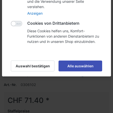
und die Verwendung unserer Seite
verstehen.
Anzeigen
Cookies von Drittanbietern
Diese Cookies helfen uns, Komfort-
Funktionen von anderen Dienstanbietern zu
nutzen und in unseren Shop einzubinden.
Preisschild Wand A3 (6102)
Präsentieren Sie Ihre Infos oder Preise mit diesem Preisschild,
Auswahl bestätigen
Alle auswählen
exklusiv und stilvoll.
Geben Sie die erste Bewertung ab
Art.-Nr.
0306102
CHF 71.40 *
Staffelpreise