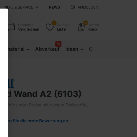
HILFE & SERVICE
NEWS
ANMELDEN
5
251
Produkte
Wunsch
Waren
Vergleichen
Liste
Korb
%
sematerial
Abverkauf
Ideen
Gesundheitsprävent
hild Wand A2 (6103)
Ihre Infos oder Preise mit diesem Preisschild,
ll.
Geben Sie die erste Bewertung ab
03