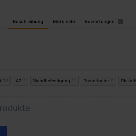
Beschreibung
Merkmale
Bewertungen
0
t
32
A2
2
Wandbefestigung
11
Posterhalter
9
Plakath
rodukte