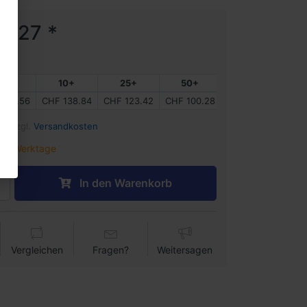
4.27 *
5+
10+
25+
50+
100+
 146.56
CHF 138.84
CHF 123.42
CHF 100.28
CHF 77.13
%) zzgl.
Versandkosten
-5 Werktage
In den Warenkorb
Vergleichen
Fragen?
Weitersagen