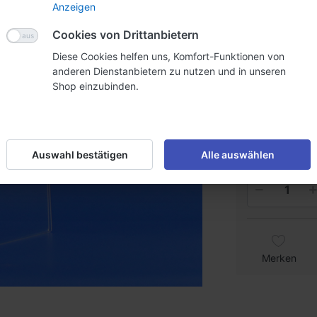
Anzeigen
CHF 15
Cookies von Drittanbietern
Diese Cookies helfen uns, Komfort-Funktionen von
Staffelpreise
anderen Dienstanbietern zu nutzen und in unseren
Shop einzubinden.
Menge
Preis
CHF
inkl. MwSt. (8.1
Lieferzeit:
2
Auswahl bestätigen
Alle auswählen
Merken