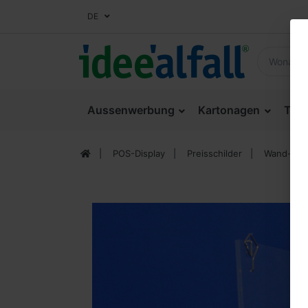
DE
Aussenwerbung
Kartonagen
Thek
POS-Display
Preisschilder
Wand-Prei