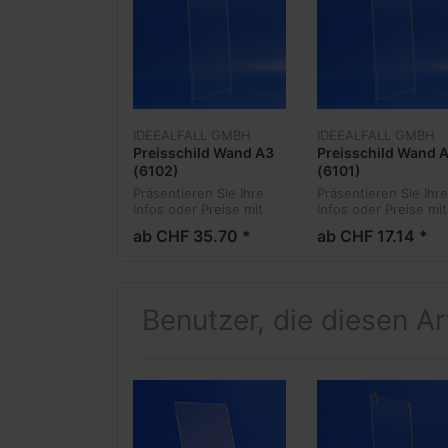
IDEEALFALL GMBH
IDEEALFALL GMBH
Preisschild Wand A3
Preisschild Wand 
(6102)
(6101)
Präsentieren Sie Ihre
Präsentieren Sie Ihre
Infos oder Preise mit
Infos oder Preise mit
diesem Preisschild,
diesem Preisschild,
ab CHF 35.70 *
ab CHF 17.14 *
exklusiv und stilvoll.
exklusiv und stilvoll.
Benutzer, die diesen A