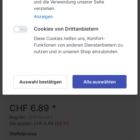
und die Verwendung unserer Seite
verstehen.
Anzeigen
Cookies von Drittanbietern
Diese Cookies helfen uns, Komfort-
Funktionen von anderen Dienstanbietern zu
nutzen und in unseren Shop einzubinden.
Prospekthänger A4 (7263)
Wandhalterung für Ihre A4 Prospekte.
Geben Sie die erste Bewertung ab
Auswahl bestätigen
Alle auswählen
Art.-Nr.
0307263
CHF 6.89 *
Regulär:
CHF 13.78 *
Sie sparen:
CHF 6.89
(50 %)
Staffelpreise