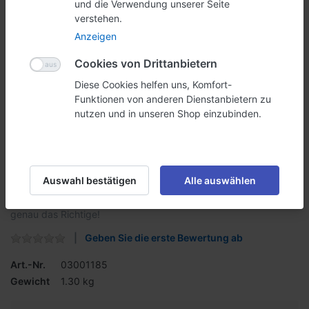
und die Verwendung unserer Seite
verstehen.
Anzeigen
Cookies von Drittanbietern
Diese Cookies helfen uns, Komfort-
Funktionen von anderen Dienstanbietern zu
nutzen und in unseren Shop einzubinden.
Plakatsteller 1400x1000 mm
Auswahl bestätigen
Alle auswählen
Sie wollen Ihr Produkt oder Ihre Dienstleistungen gut zur Schau
stellen? Dann ist der Plakatsteller mit Ihrem individuellen Design
genau das Richtige!
Geben Sie die erste Bewertung ab
Art.-Nr.
03001185
Gewicht
1.30 kg