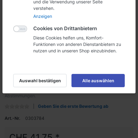
und die Verwendung unserer Seite
verstehen.
Anzeigen
Cookies von Drittanbietern
Diese Cookies helfen uns, Komfort-
Funktionen von anderen Dienstanbietern zu
nutzen und in unseren Shop einzubinden.
Tischurne 30
Auswahl bestätigen
Alle auswählen
Losbox / Wettbewerbsurne für den Tisch. Mit 30cm
Seitenmasse. Ideal für Wettbewerbe, Wahlen oder
Abstimmungen.
Geben Sie die erste Bewertung ab
Art.-Nr.
0303784
CHF 41.75 *