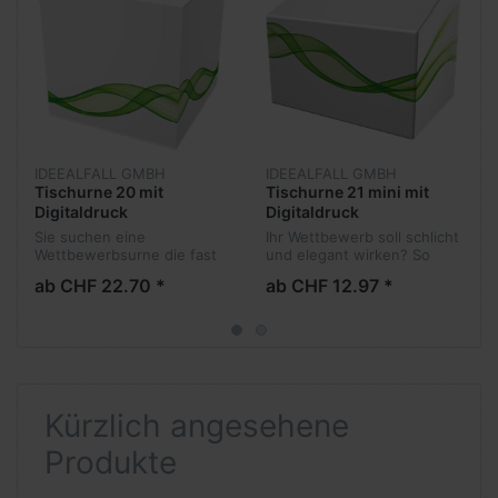
IDEEALFALL GMBH
IDEEALFALL GMBH
Tischurne 20 mit
Tischurne 21 mini mit
Digitaldruck
Digitaldruck
Sie suchen eine
Ihr Wettbewerb soll schlicht
Wettbewerbsurne die fast
und elegant wirken? So
überall ihren Platz findet?
sind Sie mit der Tischurne
ab CHF 22.70 *
ab CHF 12.97 *
Keine andere Urne hat
21 mini mit Digitaldruck
soviel kombiniert wie diese.
richtig gut bedient.
Sie ist klein, handlich, dank
Überzeugen Sie sich selbst.
der Pro...
Kürzlich angesehene
Produkte