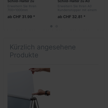
Schild-Halter zu
Schild-Halter zu A0
700x1000mm
Kundenstopper
Erweitern Sie Ihren
Erweitern Sie Ihren A0
Kundenstopper
700x1000mm
Kundenstopper mit einem
Kundenstopper mit einem
Auffallenden Top-Schild.
ab CHF 31.99 *
ab CHF 32.81 *
Auffallenden Top-Schild.
Kürzlich angesehene
Produkte