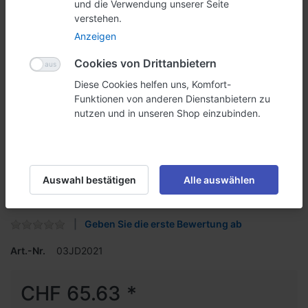
und die Verwendung unserer Seite
verstehen.
Anzeigen
Cookies von Drittanbietern
Diese Cookies helfen uns, Komfort-
Funktionen von anderen Dienstanbietern zu
nutzen und in unseren Shop einzubinden.
Top-Schild inkl. Top-Schild-
Halter zu A0 Kundenstopper
Auswahl bestätigen
Alle auswählen
Erweitern Sie Ihren A0 Kundenstopper mit einem Auffallenden
Top-Schild.
Geben Sie die erste Bewertung ab
Art.-Nr.
03JD2021
CHF 65.63 *