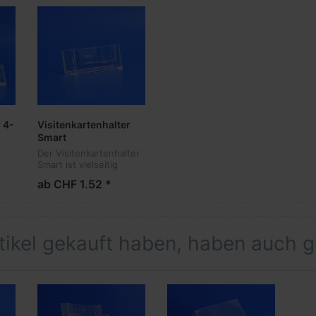
 4-
Visitenkartenhalter
Smart
Der Visitenkartenhalter
Smart ist vielseitig
m
einsetzbar, ob an einer
ab CHF 1.52 *
Wand klebend oder auf
Ihrer Ladentheke, lässt
er Ihre Karten perfekt
-
erscheinen.
rtikel gekauft haben, haben auch 