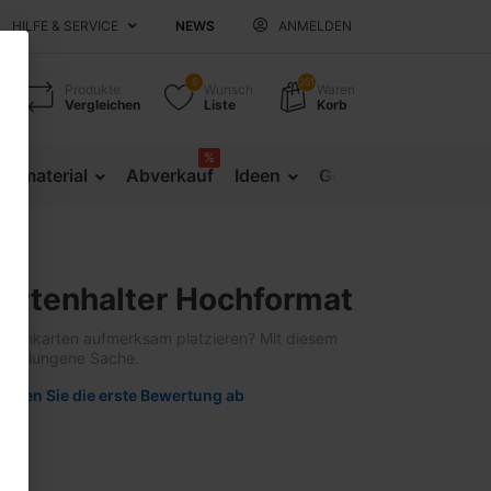
HILFE & SERVICE
NEWS
ANMELDEN
5
251
Produkte
Wunsch
Waren
Vergleichen
Liste
Korb
%
sematerial
Abverkauf
Ideen
Gesundheitsprävent
kartenhalter Hochformat
sitenkarten aufmerksam platzieren? Mit diesem
ne gelungene Sache.
Geben Sie die erste Bewertung ab
1091
kg