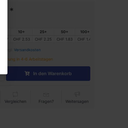
81 *
+
10+
25+
50+
100+
2.67
CHF 2.53
CHF 2.25
CHF 1.83
CHF 1.41
%) zzgl.
Versandkosten
ieferung in 4-6 Arbeitstagen
In den Warenkorb
Vergleichen
Fragen?
Weitersagen