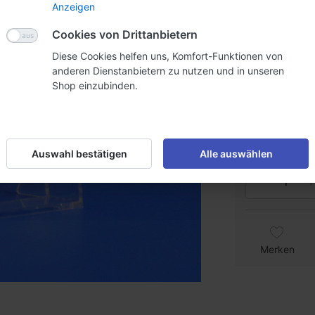
Anzeigen
CHF 2.
Cookies von Drittanbietern
Diese Cookies helfen uns, Komfort-Funktionen von
Staffelpreise
anderen Dienstanbietern zu nutzen und in unseren
Menge
5
Shop einzubinden.
Preis
CHF 
inkl. MwSt. (8.1
Lieferzeit:
L
Auswahl bestätigen
Alle auswählen
Merken