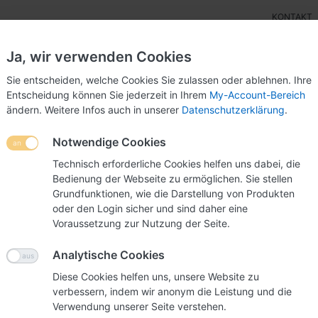
KONTAKT
Ja, wir verwenden Cookies
Sie entscheiden, welche Cookies Sie zulassen oder ablehnen. Ihre
Entscheidung können Sie jederzeit in Ihrem
My-Account-Bereich
ändern. Weitere Infos auch in unserer
Datenschutzerklärung
.
ensteller
Wettbewerbsurnen
POS-Display
Mes
Notwendige Cookies
itenkartenhalter Hochformat
Technisch erforderliche Cookies helfen uns dabei, die
Bedienung der Webseite zu ermöglichen. Sie stellen
Visiten
Grundfunktionen, wie die Darstellung von Produkten
oder den Login sicher und sind daher eine
Hochformatige Vi
Voraussetzung zur Nutzung der Seite.
Thekensteller ei
Analytische Cookies
Diese Cookies helfen uns, unsere Website zu
Art.-Nr.
0300
verbessern, indem wir anonym die Leistung und die
Gewicht
0.02 
Verwendung unserer Seite verstehen.